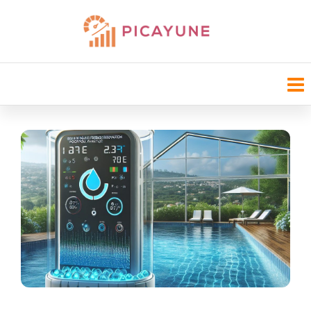
Saltar
al
Picayune Chamber
contenido