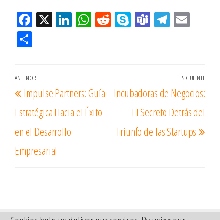
Fac
X
Lin
W
Re
Sk
Te
Tel
Em
eb
ke
ha
ddi
yp
am
eg
ail
Co
oo
dIn
tsA
t
e
s
ra
m
k
pp
m
pa
Navegación
ANTERIOR
SIGUIENTE
Entrada
Ent
rtir
Impulse Partners: Guía
Incubadoras de Negocios:
de
anterior
sigu
entradas
Estratégica Hacia el Éxito
El Secreto Detrás del
en el Desarrollo
Triunfo de las Startups
Empresarial